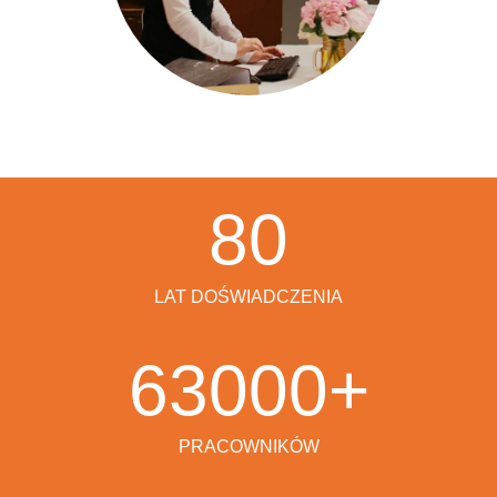
80
LAT DOŚWIADCZENIA
63000
+
PRACOWNIKÓW