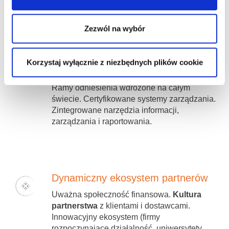
klientów.
Zezwól na wybór
Organizacja ukształtowana z myślą
Korzystaj wyłącznie z niezbędnych plików cookie
o wydajności
Ramy odniesienia wdrożone na całym
świecie. Certyfikowane systemy zarządzania.
Zintegrowane narzędzia informacji,
zarządzania i raportowania.
Dynamiczny ekosystem partnerów
Uważna społeczność finansowa.
Kultura
partnerstwa
z klientami i dostawcami.
Innowacyjny ekosystem (firmy
rozpoczynające działalność, uniwersytety