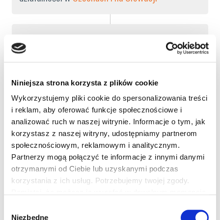
2016
Zakup
TEMCO Euroclean w USA
Wzmocnienie
działalności w
Belgii
oraz
Niniejsza strona korzysta z plików cookie
Luksemburgu
Wykorzystujemy pliki cookie do spersonalizowania treści
Podpisanie
Joint Venture ATALIAN Servest w
i reklam, aby oferować funkcje społecznościowe i
Wielkiej Brytanii
analizować ruch w naszej witrynie. Informacje o tym, jak
korzystasz z naszej witryny, udostępniamy partnerom
Ekspansja w
Kambodży, Mjanma, Wietnamie oraz
społecznościowym, reklamowym i analitycznym.
Holandii
Partnerzy mogą połączyć te informacje z innymi danymi
otrzymanymi od Ciebie lub uzyskanymi podczas
korzystania z ich usług. Potrzebujemy twojej zgody.
Pamiętaj, że możesz ją wycofać w dowolnym momencie.
2015
Wybór
Niezbędne
zgody