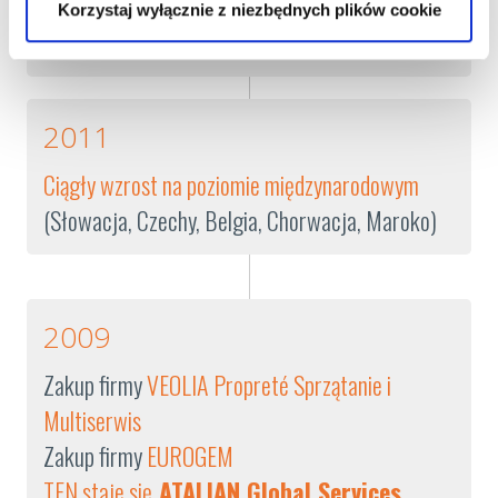
Obecność
na francuskim
rynku obligacji
Korzystaj wyłącznie z niezbędnych plików cookie
Ekspansja w
Turcji
2011
Ciągły wzrost na poziomie międzynarodowym
(Słowacja, Czechy, Belgia, Chorwacja, Maroko)
2009
Zakup firmy
VEOLIA Propreté Sprzątanie i
Multiserwis
Zakup firmy
EUROGEM
TFN staje się
ATALIAN Global Services