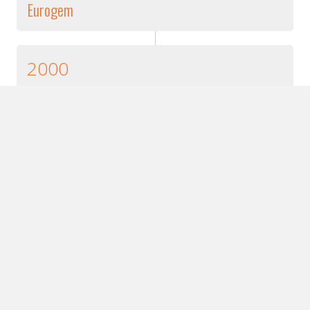
Eurogem
2000
Rozpoczęcie
działalności w zakresie
Ochrony
&
Bezpieczeństwa
Pierwsza działalność na poziomie
międzynarodowym
wraz z ekspansją w Europie
Centralnej
(Węgry, Polska)
1999
Założenie Grupy
TFN