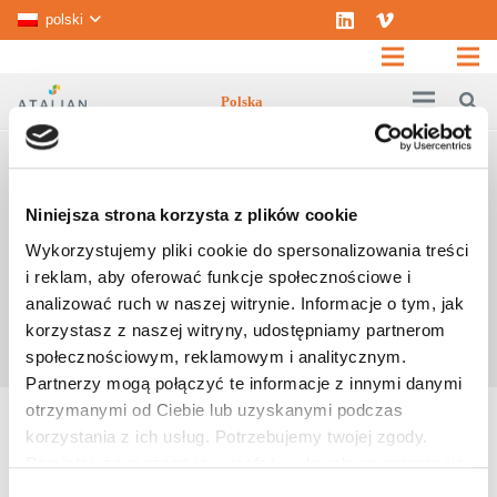
polski
Polska
🎄WESOŁYCH ŚWIĄT I
SZCZĘŚLIWEGO NOWEGO
Niniejsza strona korzysta z plików cookie
ROKU! ✨
Wykorzystujemy pliki cookie do spersonalizowania treści
i reklam, aby oferować funkcje społecznościowe i
analizować ruch w naszej witrynie. Informacje o tym, jak
Strona główna
Aktualnosci
korzystasz z naszej witryny, udostępniamy partnerom
🎄Wesołych Świąt i Szczęśliwego Nowego Roku! ✨
społecznościowym, reklamowym i analitycznym.
Partnerzy mogą połączyć te informacje z innymi danymi
otrzymanymi od Ciebie lub uzyskanymi podczas
Z okazji zbliżających się Świąt Bożego Narodzenia
korzystania z ich usług. Potrzebujemy twojej zgody.
składamy najserdeczniejsze życzenia – pełnych ciepła i
Pamiętaj, że możesz ją wycofać w dowolnym momencie.
radości chwil w gronie najbliższych oraz wytchnienia od
Wybór