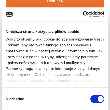
USŁUGI MIĘKKIE
Niniejsza strona korzysta z plików cookie
Wykorzystujemy pliki cookie do spersonalizowania treści
CLEANING
i reklam, aby oferować funkcje społecznościowe i
analizować ruch w naszej witrynie. Informacje o tym, jak
korzystasz z naszej witryny, udostępniamy partnerom
MORE INFO
społecznościowym, reklamowym i analitycznym.
Partnerzy mogą połączyć te informacje z innymi danymi
otrzymanymi od Ciebie lub uzyskanymi podczas
korzystania z ich usług. Potrzebujemy twojej zgody.
Pamiętaj, że możesz ją wycofać w dowolnym momencie.
SECURITY & SAFETY
Wybór
Niezbędne
zgody
MORE INFO